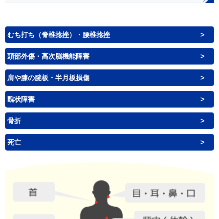
むち打ち（脊椎捻挫）・腰椎捻挫
頭部外傷・高次脳機能障害
肩や膝の腱板・半月板損傷
醜状障害
骨折
死亡
首
目・
背中