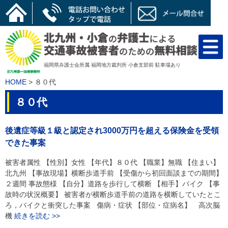
Skip
to
content
福岡県弁護士会所属 福岡地方裁判所 小倉支部前 駐車場あり
HOME
>
８０代
８０代
後遺症等級１級と認定され3000万円を超える保険金を受領
できた事案
被害者属性 【性別】女性 【年代】８０代 【職業】無職 【住まい】
北九州 【事故現場】横断歩道手前 【受傷から初回面談までの期間】
２週間 事故態様 【自分】道路を歩行して横断 【相手】バイク 【事
故時の状況概要】 被害者が横断歩道手前の道路を横断していたとこ
ろ，バイクと衝突した事案 傷病・症状 【部位・症病名】 高次脳
機
続きを読む >>