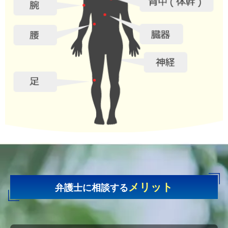
腕
腰
臓器
神経
足
メリット
弁護士に相談する