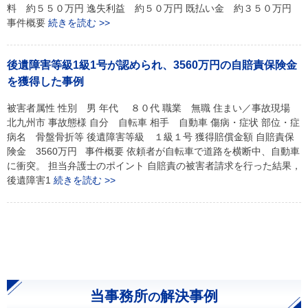
料 約５５０万円 逸失利益 約５０万円 既払い金 約３５０万円
事件概要
続きを読む >>
後遺障害等級1級1号が認められ、3560万円の自賠責保険金
を獲得した事例
被害者属性 性別 男 年代 ８０代 職業 無職 住まい／事故現場
北九州市 事故態様 自分 自転車 相手 自動車 傷病・症状 部位・症
病名 骨盤骨折等 後遺障害等級 １級１号 獲得賠償金額 自賠責保
険金 3560万円 事件概要 依頼者が自転車で道路を横断中、自動車
に衝突。 担当弁護士のポイント 自賠責の被害者請求を行った結果，
後遺障害1
続きを読む >>
当事務所
解決事例
の