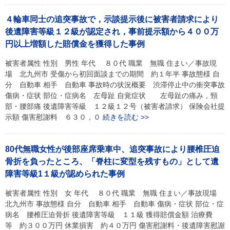
４輪車同士の追突事故で，示談提示後に被害者請求により
後遺障害等級１２級が認定され，事前提示額から４００万
円以上増額した賠償金を獲得した事例
被害者属性 性別 男性 年代 ８０代 職業 無職 住まい／事故現
場 北九州市 受傷から初回面談までの期間 約１年半 事故態様 自
分 自動車 相手 自動車 事故時の状況概要 渋滞停止中の衝突事故
傷病・症状 部位・症病名 左母趾 自覚症状 左母趾の痛み，頸
部・腰部痛 後遺障害等級 １２級１２号（被害者請求） 保険会社提
示額 傷害慰謝料 ６３０，０
続きを読む >>
80代無職女性が後部座席乗車中、追突事故により腰椎圧迫
骨折を負ったところ、「脊柱に変型を残すもの」として遺
障害等級1１級が認められた事例
被害者属性 性別 女 年代 ８０代 職業 無職 住まい／事故現場
北九州市 事故態様 自分 自動車 相手 自動車 傷病・症状 部位・症
病名 腰椎圧迫骨折 後遺障害等級 １１級 獲得賠償金額 治療費
等 約３００万円 休業損害 約４０万円 傷害慰謝料・後遺障害慰謝