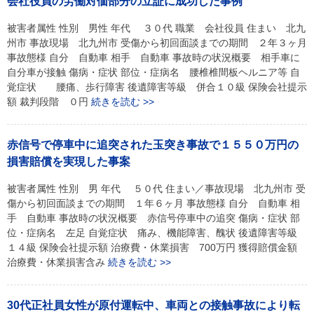
会社役員の労働対価部分の立証に成功した事例
被害者属性 性別 男性 年代 ３０代 職業 会社役員 住まい 北九
州市 事故現場 北九州市 受傷から初回面談までの期間 ２年３ヶ月
事故態様 自分 自動車 相手 自動車 事故時の状況概要 相手車に
自分車が接触 傷病・症状 部位・症病名 腰椎椎間板ヘルニア等 自
覚症状 腰痛、歩行障害 後遺障害等級 併合１０級 保険会社提示
額 裁判段階 ０円
続きを読む >>
赤信号で停車中に追突された玉突き事故で１５５０万円の
損害賠償を実現した事案
被害者属性 性別 男 年代 ５０代 住まい／事故現場 北九州市 受
傷から初回面談までの期間 １年６ヶ月 事故態様 自分 自動車 相
手 自動車 事故時の状況概要 赤信号停車中の追突 傷病・症状 部
位・症病名 左足 自覚症状 痛み、機能障害、醜状 後遺障害等級
１４級 保険会社提示額 治療費・休業損害 700万円 獲得賠償金額
治療費・休業損害含み
続きを読む >>
30代正社員女性が原付運転中、車両との接触事故により転