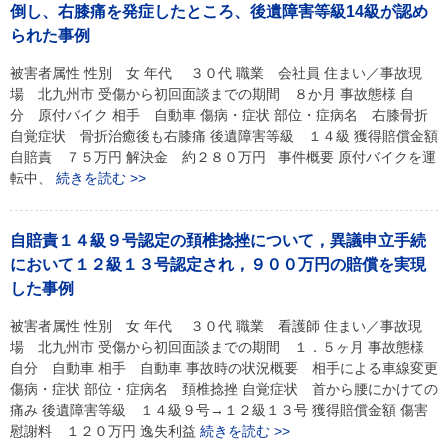
倒し、右膝痛を発症したところ、後遺障害等級14級が認め
られた事例
被害者属性 性別 女 年代 ３０代 職業 会社員 住まい／事故現
場 北九州市 受傷から初回面談までの期間 ８か月 事故態様 自
分 原付バイク 相手 自動車 傷病・症状 部位・症病名 右膝骨折
自覚症状 骨折治癒後も右膝痛 後遺障害等級 １４級 獲得賠償金額
自賠責 ７５万円 解決金 約２８０万円 事件概要 原付バイクを運
転中、
続きを読む >>
自賠責１４級９号認定の頚椎捻挫について，異議申立手続
において１２級１３号認定され，９００万円の賠償を実現
した事例
被害者属性 性別 女 年代 ３０代 職業 看護師 住まい／事故現
場 北九州市 受傷から初回面談までの期間 １．５ヶ月 事故態様
自分 自動車 相手 自動車 事故時の状況概要 相手による車線変更
傷病・症状 部位・症病名 頚椎捻挫 自覚症状 首から腰にかけての
痛み 後遺障害等級 １４級９号→１２級１３号 獲得賠償金額 傷害
慰謝料 １２０万円 逸失利益
続きを読む >>