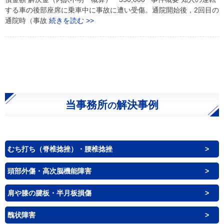
する車の後部座席に乗車中に事故に遭い受傷。通院開始後，2回目の
通院時（事故
続きを読む >>
当事務所
解決事例
の
むち打ち（脊椎捻挫）・腰椎捻挫
頭部外傷・高次脳機能障害
肩や膝の腱板・半月板損傷
醜状障害