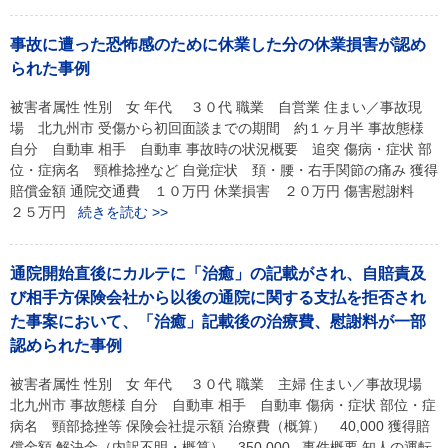
事故に遭った恐怖感のために休業した分の休業損害が認め
られた事例
被害者属性 性別 女 年代 ３０代 職業 自営業 住まい／事故現
場 北九州市 受傷から初回面談までの期間 約１ヶ月半 事故態様
自分 自動車 相手 自動車 事故時の状況概要 追突 傷病・症状 部
位・症病名 頸椎捻挫など 自覚症状 頚・腰・右手関節の痛み 獲得
賠償金額 通院交通費 １０万円 休業損害 ２０万円 傷害慰謝料
２５万円
続きを読む >>
通院開始直後にカルテに「治癒」の記載がされ、自賠責及
び相手方保険会社から以後の通院に関する支払を拒否され
た事案において、「治癒」記載後の治療費、慰謝料が一部
認められた事例
被害者属性 性別 女 年代 ３０代 職業 主婦 住まい／事故現場
北九州市 事故態様 自分 自動車 相手 自動車 傷病・症状 部位・症
病名 頸部捻挫等 保険会社提示額 治療費（概算） 40,000 獲得賠
償金額 解決金（内訳不明・概算） 350,000 事件概要 知人の運転