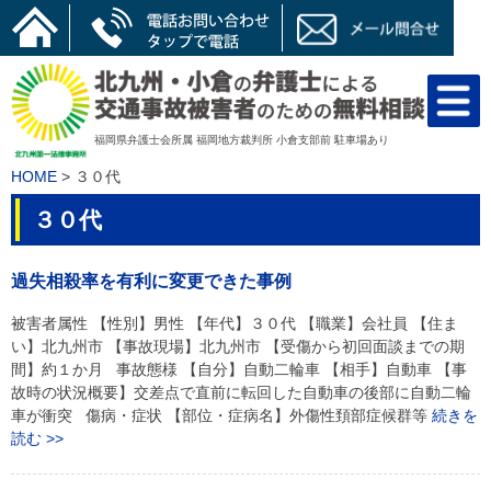
Skip
to
content
福岡県弁護士会所属 福岡地方裁判所 小倉支部前 駐車場あり
HOME
>
３０代
３０代
過失相殺率を有利に変更できた事例
被害者属性 【性別】男性 【年代】３０代 【職業】会社員 【住ま
い】北九州市 【事故現場】北九州市 【受傷から初回面談までの期
間】約１か月 事故態様 【自分】自動二輪車 【相手】自動車 【事
故時の状況概要】交差点で直前に転回した自動車の後部に自動二輪
車が衝突 傷病・症状 【部位・症病名】外傷性頚部症候群等
続きを
読む >>