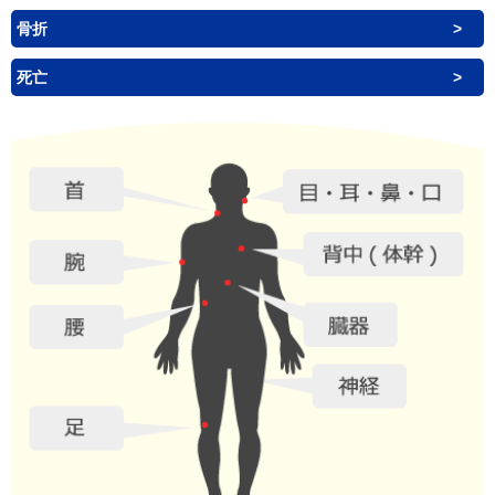
骨折
死亡
首
目・
背中
腕
腰
臓器
神経
足