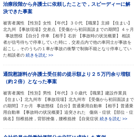
治療段階から弁護士に依頼したことで，スピーディーに解
決できた事案
被害者属性 【性別】女性 【年代】３０代 【職業】主婦 【住まい】
北九州 【事故現場】交差点 【受傷から初回面談までの期間】４ヶ月
事故態様 【自分】停車 【相手】右折 【事故時の状況概要】 相談
者が信号待ちで停車していた時に，交差点内で他の車同士が事故を
起こし，そのうちの１車が事故の衝撃で制御不能となり停車してい
た相談者の
続きを読む >>
通院慰謝料が弁護士受任前の提示額より２５万円余り増額
（約２倍）となった事案
被害者属性 【性別】男性 【年代】３０歳代 【職業】建設作業員
【住まい】北九州市 【事故現場】北九州市 【受傷から初回面談まで
の期間】７か月 事故態様 【自分】普通乗用自動車 【相手】普通乗
用自動車 【事故時の状況概要】追突された 傷病・症状 【部位・症
病名】頚椎捻挫，背部挫傷，腰椎捻挫 【自覚症状
続きを読む >>